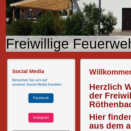
Freiwillige Feuerwe
Willkomme
Social Media
Besuchen Sie uns auf
Herzlich 
unseren
Social-Media Kanälen
der Freiwi
Facebook
Röthenbach
Hier finde
Instagram
aus dem a