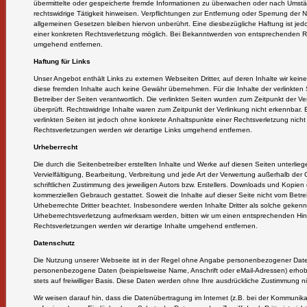
übermittelte oder gespeicherte fremde Informationen zu überwachen oder nach Umstä
rechtswidrige Tätigkeit hinweisen. Verpflichtungen zur Entfernung oder Sperrung der
allgemeinen Gesetzen bleiben hiervon unberührt. Eine diesbezügliche Haftung ist jed
einer konkreten Rechtsverletzung möglich. Bei Bekanntwerden von entsprechenden Re
umgehend entfernen.
Haftung für Links
Unser Angebot enthält Links zu externen Webseiten Dritter, auf deren Inhalte wir kein
diese fremden Inhalte auch keine Gewähr übernehmen. Für die Inhalte der verlinkten Se
Betreiber der Seiten verantwortlich. Die verlinkten Seiten wurden zum Zeitpunkt der V
überprüft. Rechtswidrige Inhalte waren zum Zeitpunkt der Verlinkung nicht erkennbar. 
verlinkten Seiten ist jedoch ohne konkrete Anhaltspunkte einer Rechtsverletzung nic
Rechtsverletzungen werden wir derartige Links umgehend entfernen.
Urheberrecht
Die durch die Seitenbetreiber erstellten Inhalte und Werke auf diesen Seiten unterli
Vervielfältigung, Bearbeitung, Verbreitung und jede Art der Verwertung außerhalb de
schriftlichen Zustimmung des jeweiligen Autors bzw. Erstellers. Downloads und Kopien d
kommerziellen Gebrauch gestattet. Soweit die Inhalte auf dieser Seite nicht vom Betrei
Urheberrechte Dritter beachtet. Insbesondere werden Inhalte Dritter als solche gekenn
Urheberrechtsverletzung aufmerksam werden, bitten wir um einen entsprechenden Hi
Rechtsverletzungen werden wir derartige Inhalte umgehend entfernen.
Datenschutz
Die Nutzung unserer Webseite ist in der Regel ohne Angabe personenbezogener Date
personenbezogene Daten (beispielsweise Name, Anschrift oder eMail-Adressen) erhobe
stets auf freiwilliger Basis. Diese Daten werden ohne Ihre ausdrückliche Zustimmung n
Wir weisen darauf hin, dass die Datenübertragung im Internet (z.B. bei der Kommunikat