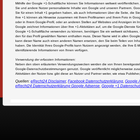
Mithilfe der Google +1-Schaltfläche können Sie Informationen weltweit veröffentlichen
Sie und andere Nutzer personalisierte Inhalte von Google und unseren Partnern. Goog
Sie für einen Inhalt +1 gegeben haben, als auch Informationen über die Seite, die S
Ihre +1 können als Hinweise zusammen mit Ihrem Profilnamen und Ihrem Foto in Goog
oder in Ihrem Google-Profil, oder an anderen Stellen auf Websites und Anzeigen im I
Google zeichnet Informationen über Ihre +1-Aktivitäten auf, um die Google-Dienste f
Google +1-Schaltfläche verwenden zu können, benötigen Sie ein weltweit sichtbares, ö
den für das Profil gewählten Namen enthalten muss. Dieser Name wird in allen Googl
kann dieser Name auch einen anderen Namen ersetzen, den Sie beim Teilen von Inha
haben. Die Identität Ihres Google-Profils kann Nutzern angezeigt werden, die Ihre E
identifizierende Informationen von Ihnen verfügen.
Verwendung der erfassten Informationen:
Neben den oben erläuterten Verwendungszwecken werden die von Ihnen bereitgestel
Google-Datenschutzbestimmungen genutzt. Google veröffentlicht möglicherweise zusa
Aktivitäten der Nutzer bzw. gibt diese an Nutzer und Partner weiter, wie etwa Publish
Quellen:
eRecht24 Disclaimer
,
Facebook Datenschutzerklärung
,
Google A
eRecht24 Datenschutzerklärung Google Adsense
,
Google +1 Datenschut