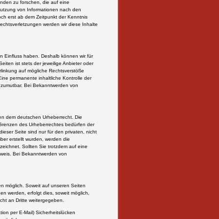
nden zu forschen, die auf eine
 Nutzung von Informationen nach den
och erst ab dem Zeitpunkt der Kenntnis
chtsverletzungen werden wir diese Inhalte
en Einfluss haben. Deshalb können wir für
iten ist stets der jeweilige Anbieter oder
erlinkung auf mögliche Rechtsverstöße
Eine permanente inhaltliche Kontrolle der
ht zumutbar. Bei Bekanntwerden von
egen dem deutschen Urheberrecht. Die
r Grenzen des Urheberrechtes bedürfen der
ieser Seite sind nur für den privaten, nicht
ber erstellt wurden, werden die
zeichnet. Sollten Sie trotzdem auf eine
nweis. Bei Bekanntwerden von
n möglich. Soweit auf unseren Seiten
n werden, erfolgt dies, soweit möglich,
icht an Dritte weitergegeben.
ion per E-Mail) Sicherheitslücken