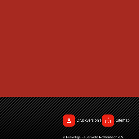
Druckversion
Sitemap
|
© Freiwillige Feuerwehr Röthenbach e.V.