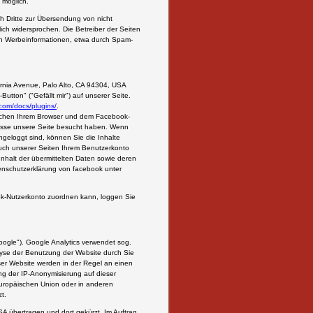
 möglich.
h Dritte zur Übersendung von nicht
ich widersprochen. Die Betreiber der Seiten
von Werbeinformationen, etwa durch Spam-
rnia Avenue, Palo Alto, CA 94304, USA
tton" ("Gefällt mir") auf unserer Seite.
com/docs/plugins/
.
ischen Ihrem Browser und dem Facebook-
dresse unsere Seite besucht haben. Wenn
geloggt sind, können Sie die Inhalte
uch unserer Seiten Ihrem Benutzerkonto
Inhalt der übermittelten Daten sowie deren
tenschutzerklärung von facebook unter
k-Nutzerkonto zuordnen kann, loggen Sie
oogle"). Google Analytics verwendet sog.
lyse der Benutzung der Website durch Sie
ser Website werden in der Regel an einen
ng der IP-Anonymisierung auf dieser
Europäischen Union oder in anderen
t.
SA übertragen und dort gekürzt. Im Auftrag