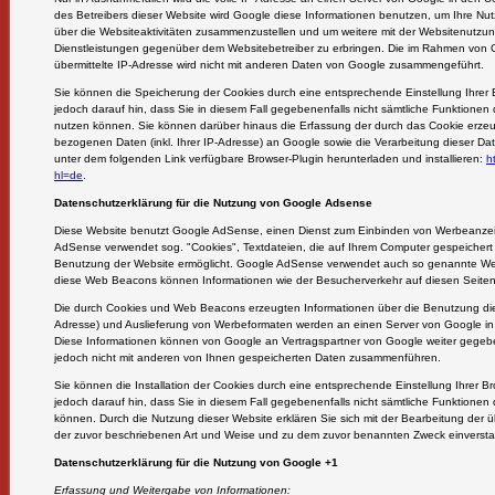
des Betreibers dieser Website wird Google diese Informationen benutzen, um Ihre N
über die Websiteaktivitäten zusammenzustellen und um weitere mit der Websitenutzu
Dienstleistungen gegenüber dem Websitebetreiber zu erbringen. Die im Rahmen von G
übermittelte IP-Adresse wird nicht mit anderen Daten von Google zusammengeführt.
Sie können die Speicherung der Cookies durch eine entsprechende Einstellung Ihrer B
jedoch darauf hin, dass Sie in diesem Fall gegebenenfalls nicht sämtliche Funktionen
nutzen können. Sie können darüber hinaus die Erfassung der durch das Cookie erzeu
bezogenen Daten (inkl. Ihrer IP-Adresse) an Google sowie die Verarbeitung dieser Da
unter dem folgenden Link verfügbare Browser-Plugin herunterladen und installieren:
h
hl=de
.
Datenschutzerklärung für die Nutzung von Google Adsense
Diese Website benutzt Google AdSense, einen Dienst zum Einbinden von Werbeanzei
AdSense verwendet sog. "Cookies", Textdateien, die auf Ihrem Computer gespeichert
Benutzung der Website ermöglicht. Google AdSense verwendet auch so genannte Web
diese Web Beacons können Informationen wie der Besucherverkehr auf diesen Seite
Die durch Cookies und Web Beacons erzeugten Informationen über die Benutzung diese
Adresse) und Auslieferung von Werbeformaten werden an einen Server von Google in
Diese Informationen können von Google an Vertragspartner von Google weiter gegeb
jedoch nicht mit anderen von Ihnen gespeicherten Daten zusammenführen.
Sie können die Installation der Cookies durch eine entsprechende Einstellung Ihrer Br
jedoch darauf hin, dass Sie in diesem Fall gegebenenfalls nicht sämtliche Funktionen 
können. Durch die Nutzung dieser Website erklären Sie sich mit der Bearbeitung der
der zuvor beschriebenen Art und Weise und zu dem zuvor benannten Zweck einverst
Datenschutzerklärung für die Nutzung von Google +1
Erfassung und Weitergabe von Informationen: