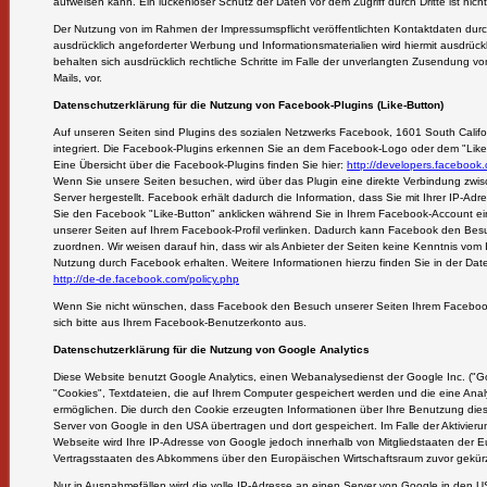
aufweisen kann. Ein lückenloser Schutz der Daten vor dem Zugriff durch Dritte ist nicht
Der Nutzung von im Rahmen der Impressumspflicht veröffentlichten Kontaktdaten durc
ausdrücklich angeforderter Werbung und Informationsmaterialien wird hiermit ausdrückl
behalten sich ausdrücklich rechtliche Schritte im Falle der unverlangten Zusendung 
Mails, vor.
Datenschutzerklärung für die Nutzung von Facebook-Plugins (Like-Button)
Auf unseren Seiten sind Plugins des sozialen Netzwerks Facebook, 1601 South Califo
integriert. Die Facebook-Plugins erkennen Sie an dem Facebook-Logo oder dem "Like-Bu
Eine Übersicht über die Facebook-Plugins finden Sie hier:
http://developers.facebook.
Wenn Sie unsere Seiten besuchen, wird über das Plugin eine direkte Verbindung zw
Server hergestellt. Facebook erhält dadurch die Information, dass Sie mit Ihrer IP-A
Sie den Facebook "Like-Button" anklicken während Sie in Ihrem Facebook-Account ein
unserer Seiten auf Ihrem Facebook-Profil verlinken. Dadurch kann Facebook den Bes
zuordnen. Wir weisen darauf hin, dass wir als Anbieter der Seiten keine Kenntnis vom 
Nutzung durch Facebook erhalten. Weitere Informationen hierzu finden Sie in der Da
http://de-de.facebook.com/policy.php
Wenn Sie nicht wünschen, dass Facebook den Besuch unserer Seiten Ihrem Faceboo
sich bitte aus Ihrem Facebook-Benutzerkonto aus.
Datenschutzerklärung für die Nutzung von Google Analytics
Diese Website benutzt Google Analytics, einen Webanalysedienst der Google Inc. ("G
"Cookies", Textdateien, die auf Ihrem Computer gespeichert werden und die eine Ana
ermöglichen. Die durch den Cookie erzeugten Informationen über Ihre Benutzung die
Server von Google in den USA übertragen und dort gespeichert. Im Falle der Aktivieru
Webseite wird Ihre IP-Adresse von Google jedoch innerhalb von Mitgliedstaaten der 
Vertragsstaaten des Abkommens über den Europäischen Wirtschaftsraum zuvor gekürz
Nur in Ausnahmefällen wird die volle IP-Adresse an einen Server von Google in den U