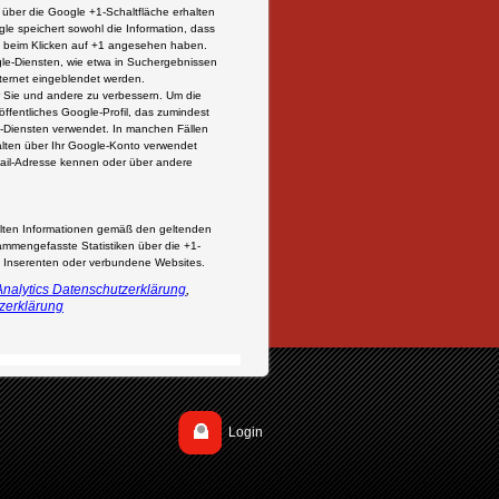
. über die Google +1-Schaltfläche erhalten
le speichert sowohl die Information, dass
ie beim Klicken auf +1 angesehen haben.
le-Diensten, wie etwa in Suchergebnissen
nternet eingeblendet werden.
ür Sie und andere zu verbessern. Um die
ffentliches Google-Profil, das zumindest
e-Diensten verwendet. In manchen Fällen
lten über Ihr Google-Konto verwendet
-Mail-Adresse kennen oder über andere
lten Informationen gemäß den geltenden
mmengefasste Statistiken über die +1-
er, Inserenten oder verbundene Websites.
nalytics Datenschutzerklärung
,
zerklärung
Login