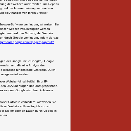
utzung der Website auszuwerten, um Reports
ng und der Internetnutzung verbundene
oogle Analytics von Ihrem Browser
rowser-Software verhindern; wir weisen Sie
 dieser Website vollumfänglich werden
gten und auf Ihre Nutzung der Website
ten durch Google verhindern, indem sie das
ttp://tools.google.com/dlpage/gaoptout?
gen der Google Inc. ("Google"). Google
 werden und die eine Analyse der
 Beacons (unsichtbare Grafiken). Durch
n ausgewertet werden.
r Website (einschließlich Ihrer IP-
 den USA übertragen und dort gespeichert.
en werden. Google wird Ihre IP-Adresse
owser Software verhindern; wir weisen Sie
dieser Website voll umfänglich nutzen
 über Sie erhobenen Daten durch Google in
anden.