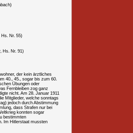
hbach)
 Hs. Nr. 55)
, Hs. Nr. 91)
wohner, der kein ärztliches
m 40., 45., sogar bis zum 60.
tischen Übungen oder
Das Fernbleiben zog ganz
digte nicht. Am 28. Januar 1911
ie Mitglieder, welche sonntags
trag) jedoch durch Abstimmung
lung, dass Strafen nur bei
Weltkrieg konnten sogar
 zu bestimmten
 Im Hitlerstaat mussten