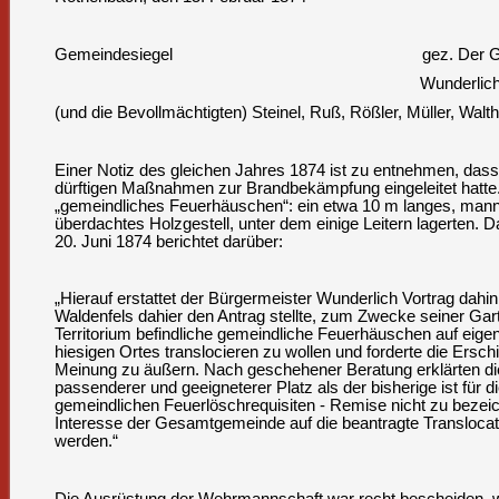
Gemeindesiegel
gez. Der 
Wunderlich
(und die Bevollmächtigten) Steinel, Ruß, Rößler, Müller, Walth
Einer Notiz des gleichen Jahres 1874 ist zu entnehmen, das
dürftigen Maßnahmen zur Brandbekämpfung eingeleitet hatte.
„gemeindliches Feuerhäuschen“: ein etwa 10 m langes, mann
überdachtes Holzgestell, unter dem einige Leitern lagerten. 
20. Juni 1874 berichtet darüber:
„Hierauf erstattet der Bürgermeister Wunderlich Vortrag dahin
Waldenfels dahier den Antrag stellte, zum Zwecke seiner Ga
Territorium befindliche gemeindliche Feuerhäuschen auf eige
hiesigen Ortes translocieren zu wollen und forderte die Ersch
Meinung zu äußern. Nach geschehener Beratung erklärten di
passenderer und geeigneterer Platz als der bisherige ist für d
gemeindlichen Feuerlöschrequisiten - Remise nicht zu bezei
Interesse der Gesamtgemeinde auf die beantragte Translocat
werden.“