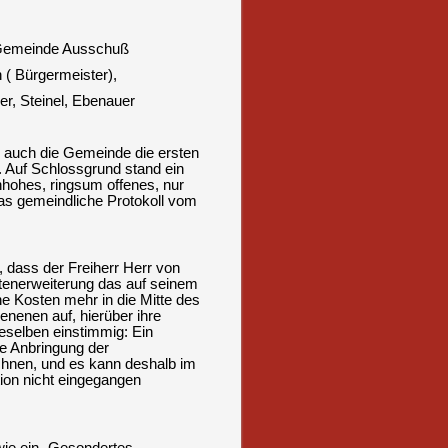
Gemeinde Ausschuß
 ( Bürgermeister),
er, Steinel, Ebenauer
s auch die Gemeinde die ersten
 Auf Schlossgrund stand ein
hohes, ringsum offenes, nur
Das gemeindliche Protokoll vom
, dass der Freiherr Herr von
rtenerweiterung das auf seinem
ne Kosten mehr in die Mitte des
ienenen auf, hierüber ihre
eselben einstimmig: Ein
ie Anbringung der
chnen, und es kann deshalb im
ion nicht eingegangen