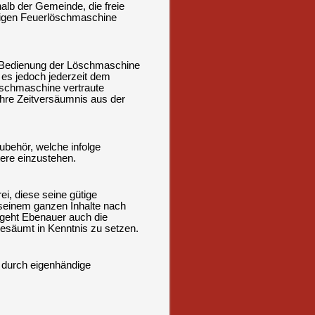
halb der Gemeinde, die freie
örigen Feuerlöschmaschine
d Bedienung der Löschmaschine
t es jedoch jederzeit dem
öschmaschine vertraute
ihre Zeitversäumnis aus der
behör, welche infolge
ere einzustehen.
ei, diese seine gütige
seinem ganzen Inhalte nach
o geht Ebenauer auch die
gesäumt in Kenntnis zu setzen.
n durch eigenhändige