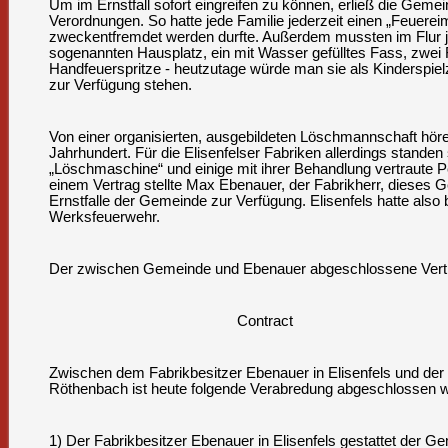
Um im Ernstfall sofort eingreifen zu können, erließ die Geme
Verordnungen. So hatte jede Familie jederzeit einen „Feuereime
zweckentfremdet werden durfte. Außerdem mussten im Flur
sogenannten Hausplatz, ein mit Wasser gefülltes Fass, zwei
Handfeuerspritze - heutzutage würde man sie als Kinderspielz
zur Verfügung stehen.
Von einer organisierten, ausgebildeten Löschmannschaft höre
Jahrhundert. Für die Elisenfelser Fabriken allerdings standen
„Löschmaschine“ und einige mit ihrer Behandlung vertraute Pe
einem Vertrag stellte Max Ebenauer, der Fabrikherr, dieses 
Ernstfalle der Gemeinde zur Verfügung. Elisenfels hatte also 
Werksfeuerwehr.
Der zwischen Gemeinde und Ebenauer abgeschlossene Vertra
Contract
Zwischen dem Fabrikbesitzer Ebenauer in Elisenfels und de
Röthenbach ist heute folgende Verabredung abgeschlossen 
1) Der Fabrikbesitzer Ebenauer in Elisenfels gestattet der 