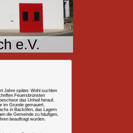
h e.V.
rt Jahre später. Wohl suchten
chriften Feuersbrünsten
beschwor das Unheil herauf.
r im Grunde gemauert.
achs in Backöfen, das Lagern
gen die Gemeinde zu häufigen,
hren beauftragt wurden.