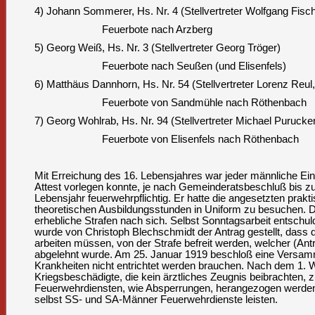
4) Johann Sommerer, Hs. Nr. 4 (Stellvertreter Wolfgang Fisc
Feuerbote nach Arzberg
5) Georg Weiß, Hs. Nr. 3 (Stellvertreter Georg Tröger)
Feuerbote nach Seußen (und Elisenfels)
6) Matthäus Dannhorn, Hs. Nr. 54 (Stellvertreter Lorenz Reul,
Feuerbote von Sandmühle nach Röthenbach
7) Georg Wohlrab, Hs. Nr. 94 (Stellvertreter Michael Purucker
Feuerbote von Elisenfels nach Röthenbach
Mit Erreichung des 16. Lebensjahres war jeder männliche Ein
Attest vorlegen konnte, je nach Gemeinderatsbeschluß bis zu
Lebensjahr feuerwehrpflichtig. Er hatte die angesetzten prak
theoretischen Ausbildungsstunden in Uniform zu besuchen. 
erhebliche Strafen nach sich. Selbst Sonntagsarbeit entschul
wurde von Christoph Blechschmidt der Antrag gestellt, dass d
arbeiten müssen, von der Strafe befreit werden, welcher (An
abgelehnt wurde. Am 25. Januar 1919 beschloß eine Versamm
Krankheiten nicht entrichtet werden brauchen. Nach dem 1. 
Kriegsbeschädigte, die kein ärztliches Zeugnis beibrachten,
Feuerwehrdiensten, wie Absperrungen, herangezogen werden.
selbst SS- und SA-Männer Feuerwehrdienste leisten.