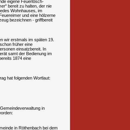
inde eigene Feuerlösch-
r“ bereit zu halten, der nie
 jedes Wohnhauses, im
 Feuereimer und eine hölzerne
eug bezeichnen - griffbereit
n wir erstmals im späten 19.
 schon früher eine
rsonen einsatzbereit. In
Gerät samt der Bedienung im
bereits 1874 eine
g hat folgenden Wortlaut:
r Gemeindeverwaltung in
worden:
Gemeinde in Röthenbach bei dem