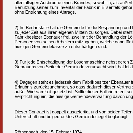
allenfallsigen Ausbruche eines Brandes, sowohl in, als außer
Benützung seiner zum Inventar der Fabrik in Elisenfels geh
ohne Entrichtung eines Abtrags.
2) Im Bedarfsfalle hat die Gemeinde für die Bespannung un
zu jeder Zeit aus ihren eigenen Mitteln zu sorgen. Dabei steh
Fabrikbesitzer Ebenauer frei, zwei mit der Behandlung der L
Personen von seinen Arbeitern mitzugeben, welche dann für 
hiesigen Gemeindekasse zu entschädigen sind.
3) Für jede Entschädigung der Löschmaschine nebst deren Zu
Gebrauchs von Seite der Gemeinde verursacht wird, hat letzt
4) Dagegen steht es jederzeit dem Fabrikbesitzer Ebenauer fr
Erlaubnis zurückzunehmen, so dass dadurch dieser Vertrag 
außer Wirksamkeit gesetzt ist. Sollte dieser Fall eintreten, s
Verpflichtung ein, die hiesige Gemeindeverwaltung davon un
Dieser Contract ist doppelt ausgefertigt und von beiden Teile
Unterschrift und beigedrucktes Gemeindesiegel beglaubigt.
Röthenbach, den 15. Februar 1874